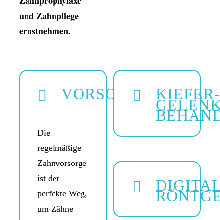
Zahnprophylaxe
und Zahnpflege
ernstnehmen.
VORSORGE
KIEFER­
GELENK
BEHAN
Die
regelmäßige
Zahnvorsorge
ist der
DIGITA
RÖNTG
perfekte Weg,
um Zähne