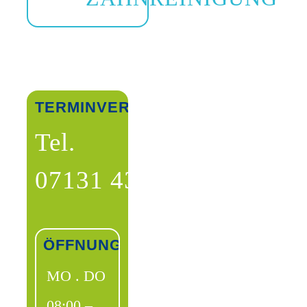
TERMINVEREINBARUNG
Tel.
07131 43209
ÖFFNUNGSZEITEN
MO . DO
08:00 –